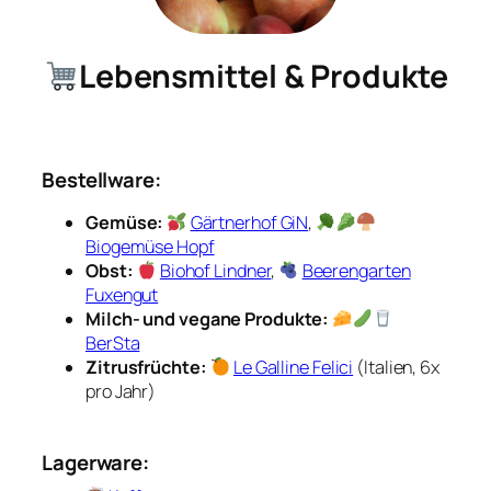
Lebensmittel & Produkte
Bestellware:
Gemüse:
Gärtnerhof GiN
,
Biogemüse Hopf
Obst:
Biohof Lindner
,
Beerengarten
Fuxengut
Milch- und vegane Produkte:
BerSta
Zitrusfrüchte:
Le Galline Felici
(Italien, 6x
pro Jahr)
Lagerware: