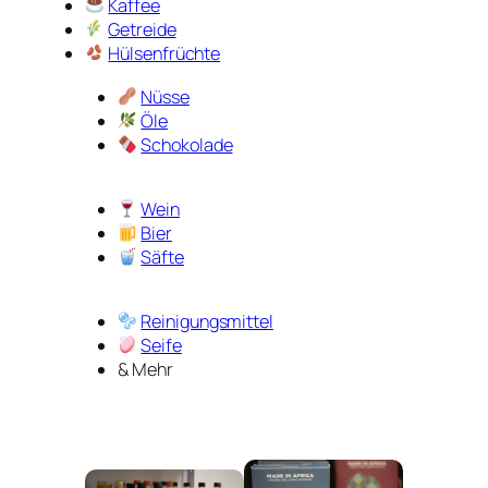
Kaffee
Getreide
Hülsenfrüchte
Nüsse
Öle
Schokolade
Wein
Bier
Säfte
Reinigungsmittel
Seife
& Mehr