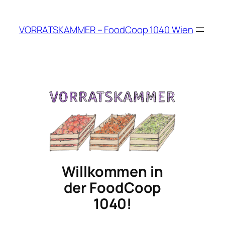
Skip
to
VORRATSKAMMER – FoodCoop 1040 Wien
content
Willkommen in
der FoodCoop
1040!