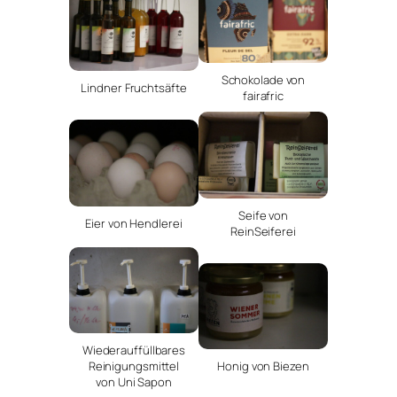
Schokolade von
Lindner Fruchtsäfte
fairafric
Seife von
Eier von Hendlerei
ReinSeiferei
Wiederauffüllbares
Reinigungsmittel
Honig von Biezen
von Uni Sapon